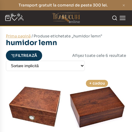
Transport gratuit la comenzi de peste 300 lei.
0
0
Prima pagină
/ Produse etichetate „humidor lemn”
eț
eț
humidor lemn
nim
xim
Afișez toate cele 6 rezultate
FILTREAZĂ
+ cadou