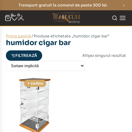
Transport gratuit la comenzi de peste 300 lei.
0
0
Prima pagină
/ Produse etichetate „humidor cigar bar”
eț
eț
humidor cigar bar
nim
xim
Afișez singurul rezultat
FILTREAZĂ
+ cadou