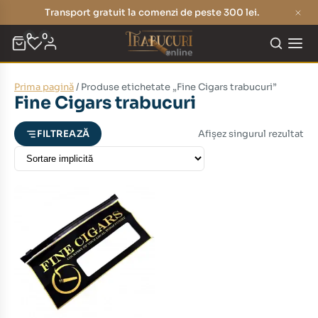
Transport gratuit la comenzi de peste 300 lei.
0
0
Prima pagină
/ Produse etichetate „Fine Cigars trabucuri”
eț
eț
Fine Cigars trabucuri
nim
xim
Afișez singurul rezultat
FILTREAZĂ