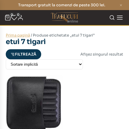
Transport gratuit la comenzi de peste 300 lei.
0
0
Prima pagină
/ Produse etichetate „etui 7 tigari”
eț
eț
etui 7 tigari
nim
xim
Afișez singurul rezultat
FILTREAZĂ