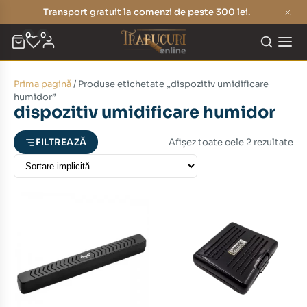
Transport gratuit la comenzi de peste 300 lei.
0
0
Prima pagină
/ Produse etichetate „dispozitiv umidificare
eț
eț
humidor”
dispozitiv umidificare humidor
nim
xim
Afișez toate cele 2 rezultate
FILTREAZĂ