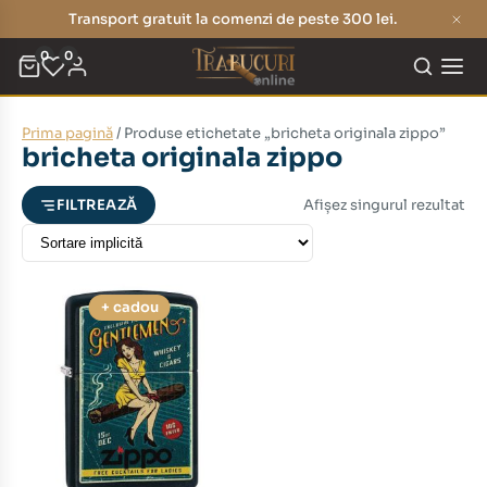
Transport gratuit la comenzi de peste 300 lei.
0
0
Prima pagină
/ Produse etichetate „bricheta originala zippo”
eț
eț
bricheta originala zippo
nim
xim
Afișez singurul rezultat
FILTREAZĂ
+ cadou