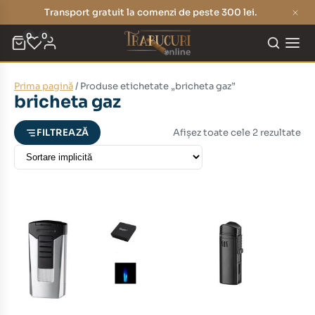
Transport gratuit la comenzi de peste 300 lei.
0
0
Prima pagină
/ Produse etichetate „bricheta gaz”
eț
eț
bricheta gaz
nim
xim
Afișez toate cele 2 rezultate
FILTREAZĂ