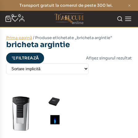
Transport gratuit la comenzi de peste 300 lei.
0
0
Prima pagină
/ Produse etichetate „bricheta argintie”
eț
eț
bricheta argintie
nim
xim
Afișez singurul rezultat
FILTREAZĂ