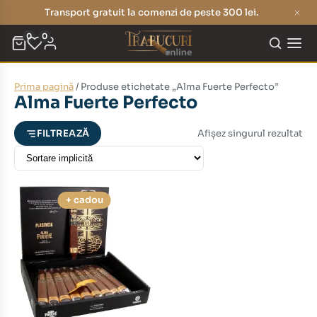
Transport gratuit la comenzi de peste 300 lei.
0
0
Prima pagină
/ Produse etichetate „Alma Fuerte Perfecto”
eț
eț
Alma Fuerte Perfecto
nim
xim
Afișez singurul rezultat
FILTREAZĂ
+ cadou