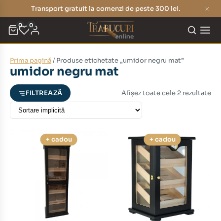
Transport gratuit la comenzi de peste 300 lei.
0
0
Prima pagină
/ Produse etichetate „umidor negru mat”
eț
eț
umidor negru mat
nim
xim
Afișez toate cele 2 rezultate
FILTREAZĂ
+ cadou
+ cadou