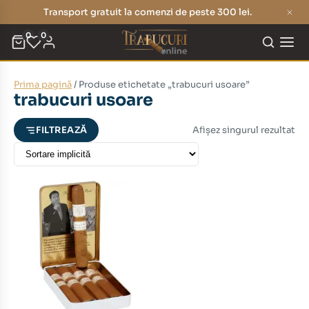
Transport gratuit la comenzi de peste 300 lei.
0
0
Prima pagină
/ Produse etichetate „trabucuri usoare”
eț
eț
trabucuri usoare
nim
xim
Afișez singurul rezultat
FILTREAZĂ