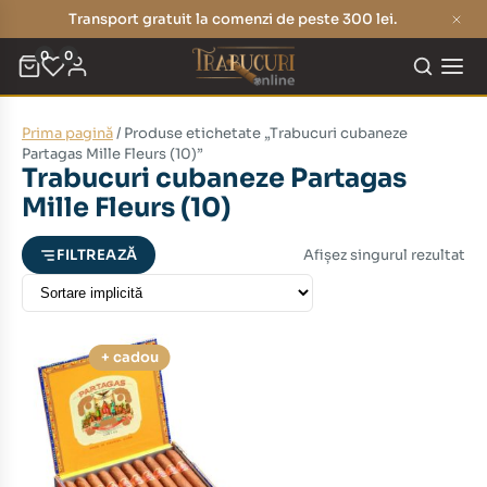
Transport gratuit la comenzi de peste 300 lei.
0
0
Prima pagină
/ Produse etichetate „Trabucuri cubaneze
eț
eț
Partagas Mille Fleurs (10)”
Trabucuri cubaneze Partagas
nim
xim
Mille Fleurs (10)
Afișez singurul rezultat
FILTREAZĂ
+ cadou