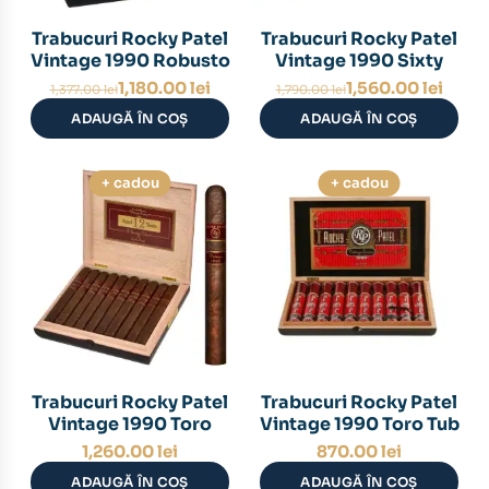
Trabucuri Rocky Patel
Trabucuri Rocky Patel
Vintage 1990 Robusto
Vintage 1990 Sixty
Prețul
Prețul
Prețul
Prețul
1,180.00
lei
1,560.00
lei
1,377.00
lei
1,790.00
lei
inițial
curent
inițial
curent
ADAUGĂ ÎN COȘ
ADAUGĂ ÎN COȘ
a
este:
a
este:
fost:
1,180.00 lei.
fost:
1,560.00 lei.
1,377.00 lei.
1,790.00 lei.
+ cadou
+ cadou
Trabucuri Rocky Patel
Trabucuri Rocky Patel
Vintage 1990 Toro
Vintage 1990 Toro Tub
1,260.00
lei
870.00
lei
ADAUGĂ ÎN COȘ
ADAUGĂ ÎN COȘ