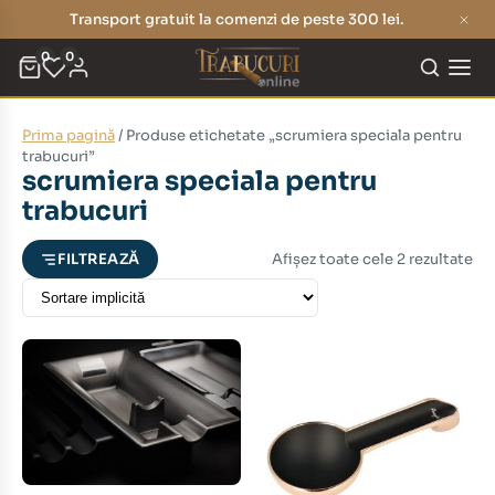
Transport gratuit la comenzi de peste 300 lei.
0
0
Prima pagină
/ Produse etichetate „scrumiera speciala pentru
eț
eț
trabucuri”
scrumiera speciala pentru
nim
xim
trabucuri
Afișez toate cele 2 rezultate
FILTREAZĂ