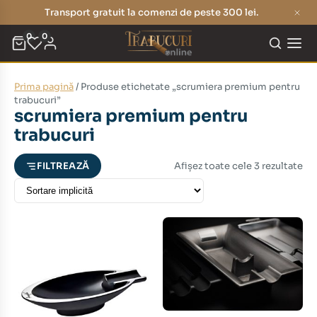
Transport gratuit la comenzi de peste 300 lei.
0
0
Prima pagină
/ Produse etichetate „scrumiera premium pentru
eț
eț
trabucuri”
scrumiera premium pentru
nim
xim
trabucuri
Afișez toate cele 3 rezultate
FILTREAZĂ