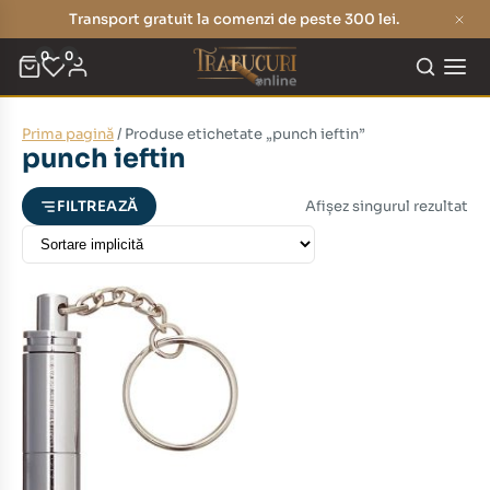
Transport gratuit la comenzi de peste 300 lei.
0
0
Prima pagină
/ Produse etichetate „punch ieftin”
eț
eț
punch ieftin
nim
xim
Afișez singurul rezultat
FILTREAZĂ