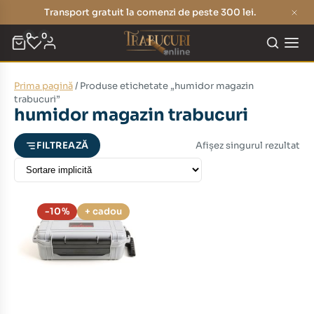
Transport gratuit la comenzi de peste 300 lei.
0
0
Prima pagină
/ Produse etichetate „humidor magazin
eț
eț
trabucuri”
humidor magazin trabucuri
nim
xim
Afișez singurul rezultat
FILTREAZĂ
-10%
+ cadou