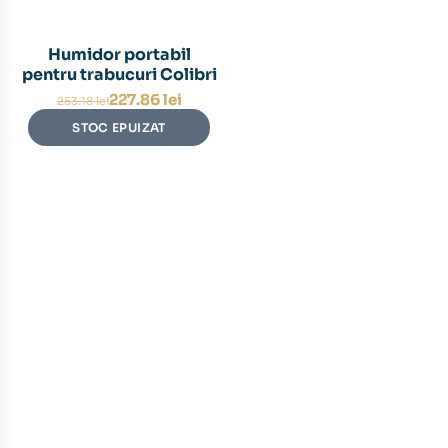
Humidor portabil
pentru trabucuri Colibri
Prețul
Prețul
227.86
lei
253.18
lei
inițial
curent
STOC EPUIZAT
a
este:
fost:
227.86 lei.
253.18 lei.