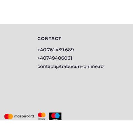
CONTACT
+40 761 439 689
+40749406061
contact@trabucuri-online.ro