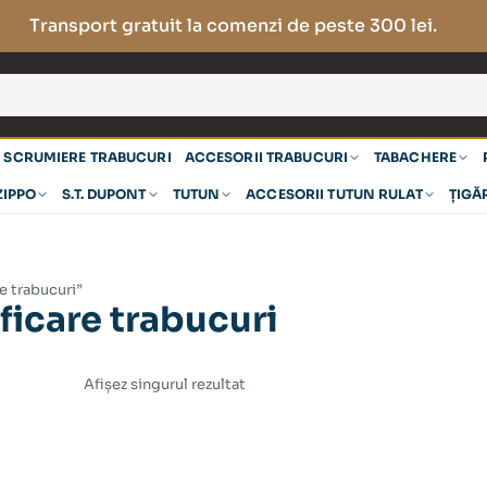
Transport gratuit la comenzi de peste 300 lei.
SCRUMIERE TRABUCURI
ACCESORII TRABUCURI
TABACHERE
ZIPPO
S.T. DUPONT
TUTUN
ACCESORII TUTUN RULAT
ȚIGĂ
e trabucuri”
icare trabucuri
Afișez singurul rezultat