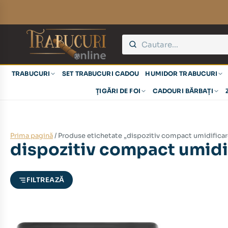
eț
eț
TRABUCURI
SET TRABUCURI CADOU
HUMIDOR TRABUCURI
nim
xim
ȚIGĂRI DE FOI
CADOURI BĂRBAȚI
Prima pagină
/ Produse etichetate „dispozitiv compact umidificar
dispozitiv compact umidif
FILTREAZĂ