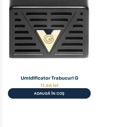
Umidificator Trabucuri G
11.44
lei
ADAUGĂ ÎN COȘ