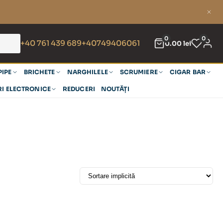
0
0
+40 761 439 689
+40749406061
0.00
lei
PIPE
BRICHETE
NARGHILELE
SCRUMIERE
CIGAR BAR
RI ELECTRONICE
REDUCERI
NOUTĂȚI