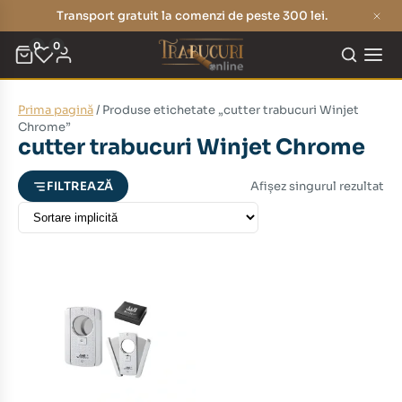
Transport gratuit la comenzi de peste 300 lei.
0
0
Prima pagină
/ Produse etichetate „cutter trabucuri Winjet
eț
eț
Chrome”
cutter trabucuri Winjet Chrome
nim
xim
Afișez singurul rezultat
FILTREAZĂ