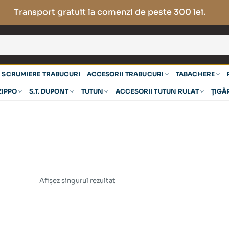
Transport gratuit la comenzi de peste 300 lei.
SCRUMIERE TRABUCURI
ACCESORII TRABUCURI
TABACHERE
ZIPPO
S.T. DUPONT
TUTUN
ACCESORII TUTUN RULAT
ȚIGĂ
Afișez singurul rezultat