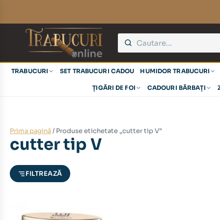
TRABUCURI
SET TRABUCURI CADOU
HUMIDOR TRABUCURI
ȚIGĂRI DE FOI
CADOURI BĂRBAȚI
Prima pagină
/ Produse etichetate „cutter tip V”
cutter tip V
FILTREAZĂ