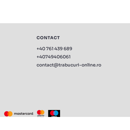
CONTACT
+40 761 439 689
+40749406061
contact@trabucuri-online.ro