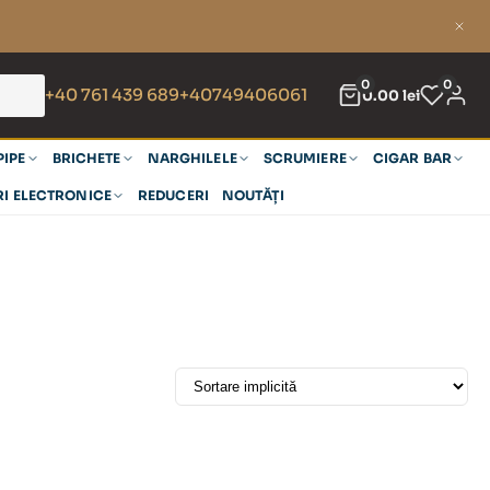
0
0
+40 761 439 689
+40749406061
0.00
lei
PIPE
BRICHETE
NARGHILELE
SCRUMIERE
CIGAR BAR
RI ELECTRONICE
REDUCERI
NOUTĂȚI