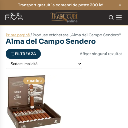
Transport gratuit la comenzi de peste 300 lei.
0
0
Prima pagină
/ Produse etichetate „Alma del Campo Sendero”
eț
eț
Alma del Campo Sendero
nim
xim
Afișez singurul rezultat
FILTREAZĂ
+ cadou